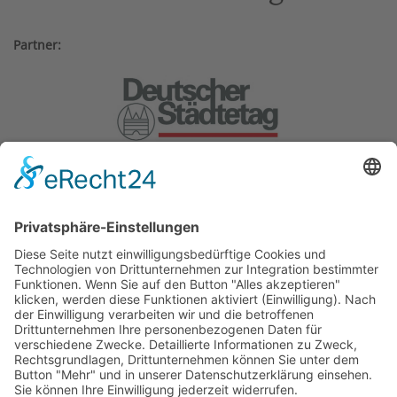
Partner:
Weitere Gründungsmitglieder:
BMW Foundation, Generali
Deutschland AG, Herbert Quandt-
Stiftung.