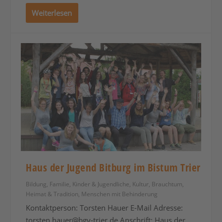
Weiterlesen
Haus der Jugend Bitburg im Bistum Trier
Bildung
,
Familie
,
Kinder & Jugendliche
,
Kultur, Brauchtum,
Heimat & Tradition
,
Menschen mit Behinderung
Kontaktperson: Torsten Hauer E-Mail Adresse:
torsten.hauer@bgv-trier.de
Anschrift: Haus der