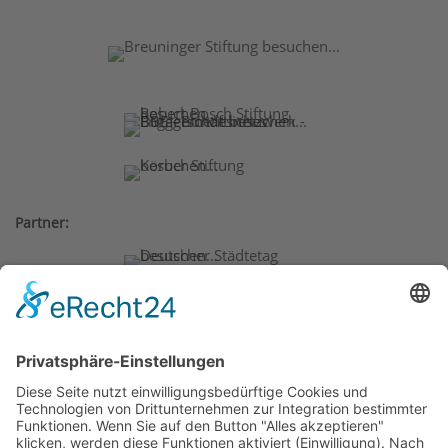
Partner:
Weitere Gründungsmitglieder:
BMW Foundation, Generali
Deutschland AG, Herbert Quandt-