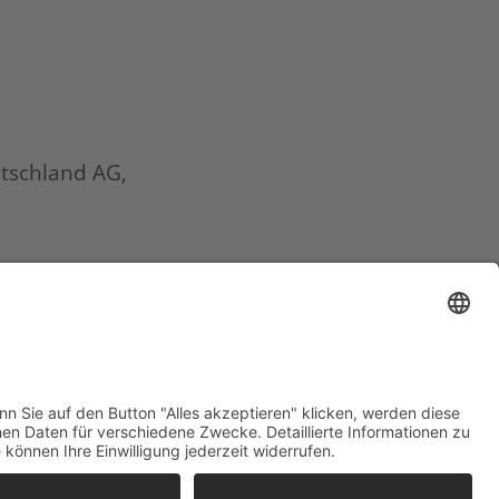
tschland AG,
eb by SA Designs