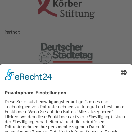
Partner:
Weitere Gründungsmitglieder:
BMW Foundation, Generali
Deutschland AG, Herbert Quandt-
Stiftung.