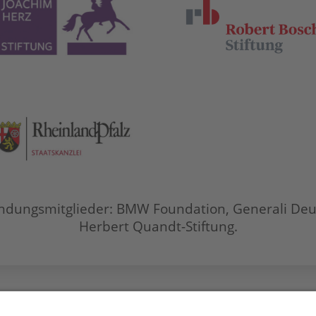
ndungsmitglieder: BMW Foundation, Generali Deu
Herbert Quandt-Stiftung.