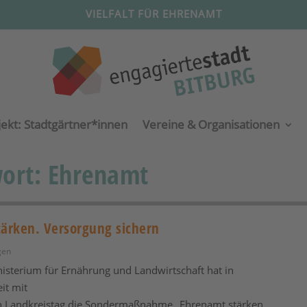
VIELFALT FÜR EHRENAMT
jekt: Stadtgärtner*innen
Vereine & Organisationen
wort:
Ehrenamt
ärken. Versorgung sichern
gen
sterium für Ernährung und Landwirtschaft hat in
t mit
 Landkreistag die Sondermaßnahme „Ehrenamt stärken.