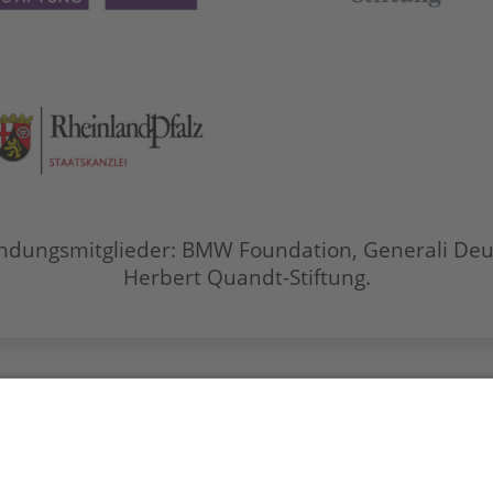
ndungsmitglieder: BMW Foundation, Generali Deu
Herbert Quandt-Stiftung.