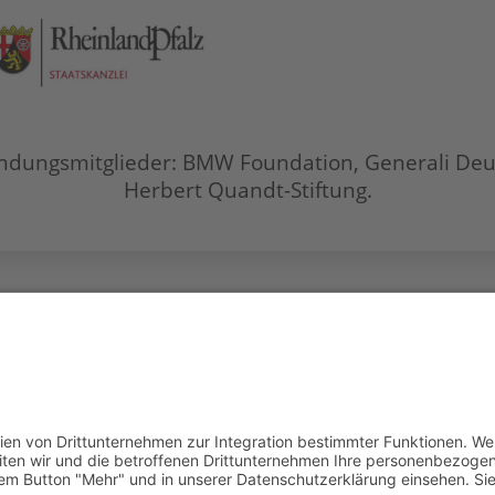
ndungsmitglieder: BMW Foundation, Generali Deu
Herbert Quandt-Stiftung.
tungsausschluss (Disclaimer)
Datenschutzerklärung
W
COOKIE-EINSTELLUNGEN