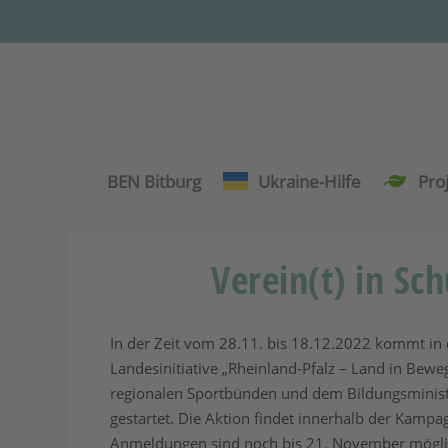
BEN Bitburg
Ukraine-Hilfe
Pro
Verein(t) in Sc
In der Zeit vom 28.11. bis 18.12.2022 kommt in 
Landesinitiative „Rheinland-Pfalz – Land in Be
regionalen Sportbünden und dem Bildungsministe
gestartet. Die Aktion findet innerhalb der Kam
Anmeldungen sind noch bis 21. November mögli