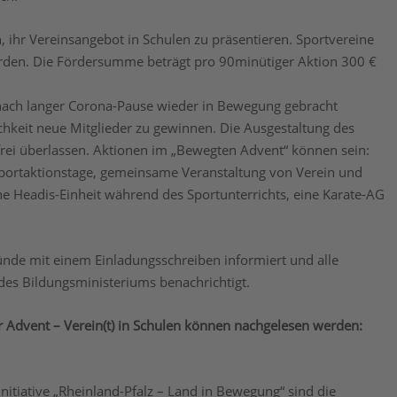
, ihr Vereinsangebot in Schulen zu präsentieren. Sportvereine
erden. Die Fördersumme beträgt pro 90minütiger Aktion 300 €
e nach langer Corona-Pause wieder in Bewegung gebracht
ichkeit neue Mitglieder zu gewinnen. Die Ausgestaltung des
 frei überlassen. Aktionen im „Bewegten Advent“ können sein:
portaktionstage, gemeinsame Veranstaltung von Verein und
ne Headis-Einheit während des Sportunterrichts, eine Karate-AG
bünde mit einem Einladungsschreiben informiert und alle
es Bildungsministeriums benachrichtigt.
r Advent – Verein(t) in Schulen können nachgelesen werden:
itiative „Rheinland-Pfalz – Land in Bewegung“ sind die