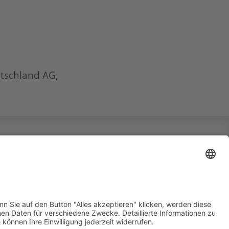
tschland AG,
eb by SA Designs